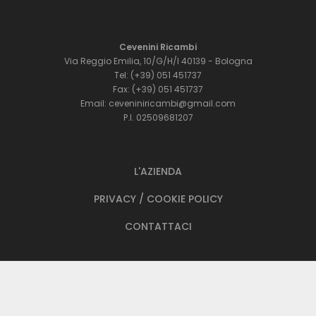
Cevenini Ricambi
Via Reggio Emilia, 10/G/H/I 40139 - Bologna
Tel: (+39) 051 451737
Fax: (+39) 051 451737
Email: ceveniniricambi@gmail.com
P.I. 02509681207
L'AZIENDA
PRIVACY / COOKIE POLICY
CONTATTACI