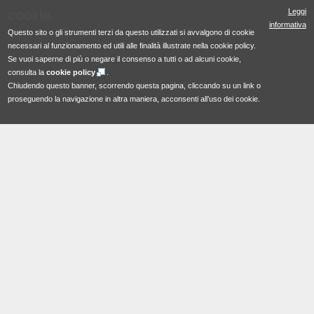
cookie.
Leggi
informativa
Questo sito o gli strumenti terzi da questo utilizzati si avvalgono di cookie
necessari al funzionamento ed utili alle finalità illustrate nella cookie policy.
Se vuoi saperne di più o negare il consenso a tutti o ad alcuni cookie,
consulta la
cookie policy
.
Chiudendo questo banner, scorrendo questa pagina, cliccando su un link o
proseguendo la navigazione in altra maniera, acconsenti all’uso dei cookie.
Hosting provided by:
Siteground