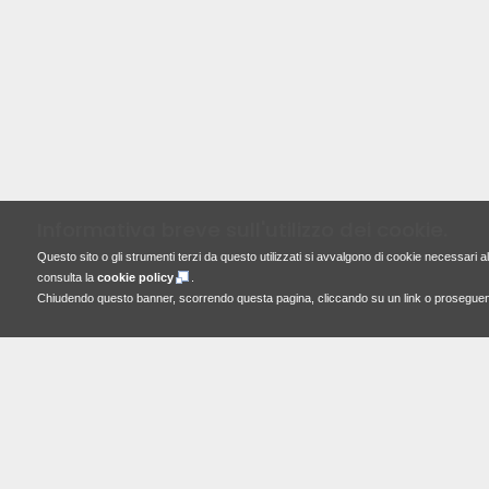
Informativa breve sull'utilizzo dei cookie.
Questo sito o gli strumenti terzi da questo utilizzati si avvalgono di cookie necessari al 
consulta la
cookie policy
.
Chiudendo questo banner, scorrendo questa pagina, cliccando su un link o proseguendo