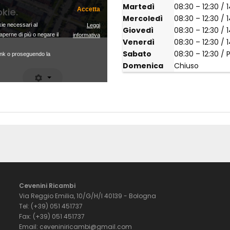
Martedì
08:30 – 12:30 / 
Mercoledì
08:30 – 12:30 / 
Giovedì
08:30 – 12:30 / 
Venerdì
08:30 – 12:30 / 
Sabato
08:30 – 12:30 /
Domenica
Chiuso
Cevenini Ricambi
Via Reggio Emilia, 10/G/H/I 40139 - Bologna
Tel: (+39) 051 451737
Fax: (+39) 051 451737
Email: ceveniniricambi@gmail.com