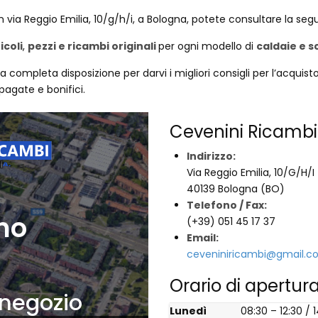
in via Reggio Emilia, 10/g/h/i, a Bologna, potete consultare la s
icoli
,
pezzi e ricambi originali
per ogni modello di
caldaie e 
a completa disposizione per darvi i migliori consigli per l’acquist
pagate e bonifici.
Cevenini Ricambi
Indirizzo:
Via Reggio Emilia, 10/G/H/I
40139 Bologna (BO)
Telefono / Fax:
(+39) 051 45 17 37
Email:
ceveniniricambi@gmail.c
Orario di apertur
Lunedì
08:30 – 12:30 / 