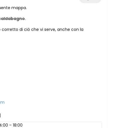
eguente mappa.
scaldabagno
.
o corretto di ciò che vi serve, anche con la
om
a
14:00 – 18:00